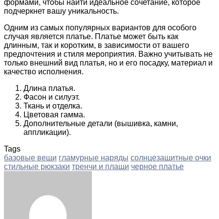
формами, чтобы найти идеальное сочетание, которое
подчеркнет вашу уникальность.
Одним из самых популярных вариантов для особого
случая является платье. Платье может быть как
длинным, так и коротким, в зависимости от вашего
предпочтения и стиля мероприятия. Важно учитывать не
только внешний вид платья, но и его посадку, материал и
качество исполнения.
Длина платья.
Фасон и силуэт.
Ткань и отделка.
Цветовая гамма.
Дополнительные детали (вышивка, камни,
аппликации).
Tags
базовые вещи
гламурные наряды
солнцезащитные очки
стильные рюкзаки
тренчи и плащи
черное платье
Facebook
Twitter
LinkedIn
Tumblr
Pinterest
Reddit
VKontakte
Odnoklassniki
Skype
WhatsApp
Telegram
Viber
Share
Print
via
Email